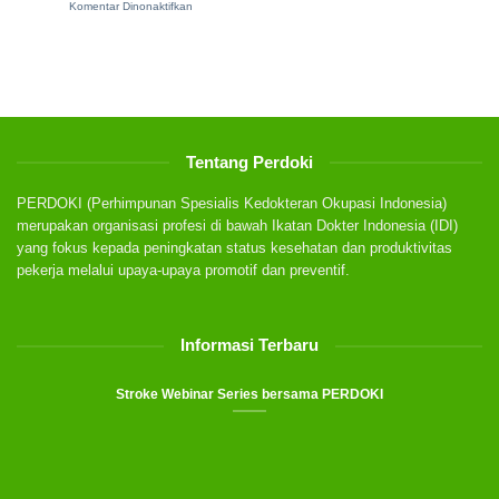
on
pada
Komentar Dinonaktifkan
the
Validation
Overworked
of
Film
Participant
Industry
Names
in
for
Indonesia
the
18th
IOMU
PERDOKI
Tentang Perdoki
2026
PERDOKI (Perhimpunan Spesialis Kedokteran Okupasi Indonesia)
merupakan organisasi profesi di bawah Ikatan Dokter Indonesia (IDI)
yang fokus kepada peningkatan status kesehatan dan produktivitas
pekerja melalui upaya-upaya promotif dan preventif.
Informasi Terbaru
Stroke Webinar Series bersama PERDOKI