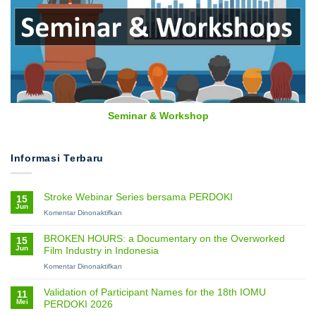
Seminar & Workshop
Informasi Terbaru
Stroke Webinar Series bersama PERDOKI
15
Jun
pada
Komentar Dinonaktifkan
Stroke
Webinar
BROKEN HOURS: a Documentary on the Overworked
15
Series
Jun
Film Industry in Indonesia
bersama
PERDOKI
pada
Komentar Dinonaktifkan
BROKEN
HOURS:
Validation of Participant Names for the 18th IOMU
11
a
Mei
PERDOKI 2026
Documentary