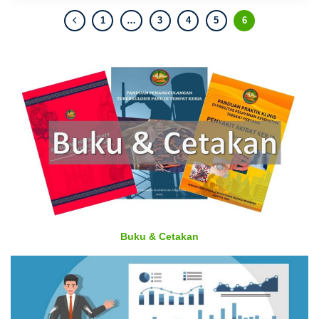
1
…
3
4
5
6
Buku & Cetakan