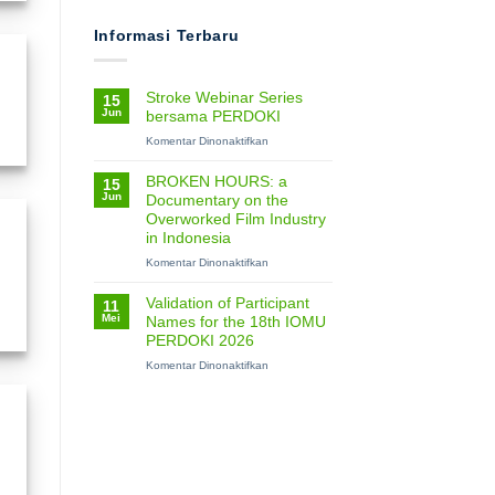
Informasi Terbaru
Stroke Webinar Series
15
Jun
bersama PERDOKI
pada
Komentar Dinonaktifkan
Stroke
Webinar
BROKEN HOURS: a
15
Series
Jun
Documentary on the
bersama
Overworked Film Industry
PERDOKI
in Indonesia
pada
Komentar Dinonaktifkan
BROKEN
HOURS:
Validation of Participant
11
a
Mei
Names for the 18th IOMU
Documentary
PERDOKI 2026
on
the
pada
Komentar Dinonaktifkan
Overworked
Validation
Film
of
Industry
Participant
in
Names
Indonesia
for
the
18th