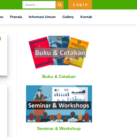
L o g i n
ku
Pranala
Informasi Umum
Gallery
Kontak
I
Buku & Cetakan
Seminar & Workshop