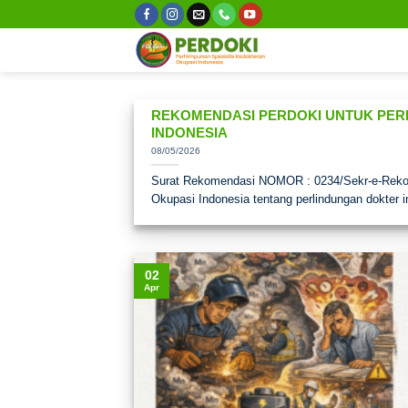
Skip
to
content
REKOMENDASI PERDOKI UNTUK PERL
INDONESIA
08/05/2026
Surat Rekomendasi NOMOR : 0234/Sekr-e-Rek
Okupasi Indonesia tentang perlindungan dokter i
02
Apr